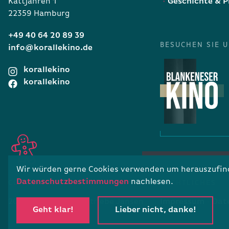
Kattjahren 1
Geschichte & P
22359 Hamburg
+49 40 64 20 89 39
BESUCHEN SIE 
info@korallekino.de
korallekino
korallekino
Wir würden gerne Cookies verwenden um herauszufinde
Datenschutzbestimmungen
nachlesen.
COPYRIGHT
RECHTLICHES
2026 · Filmtheaterbetriebe Jansen
Impressum
Dat
Geht klar!
Lieber nicht, danke!