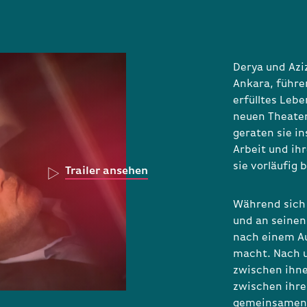
Derya und Azi
Ankara, führen
erfülltes Lebe
neuen Theater
geraten sie in
Arbeit und ih
sie vorläufig
Trailer ansehen
Während sich 
und an seinen
nach einem Au
macht. Nach u
zwischen ihnen
zwischen ihre
gemeinsamen Z