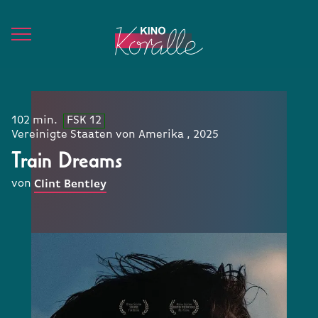
102 min.
FSK 12
Vereinigte Staaten von Amerika , 2025
Train Dreams
von
Clint Bentley