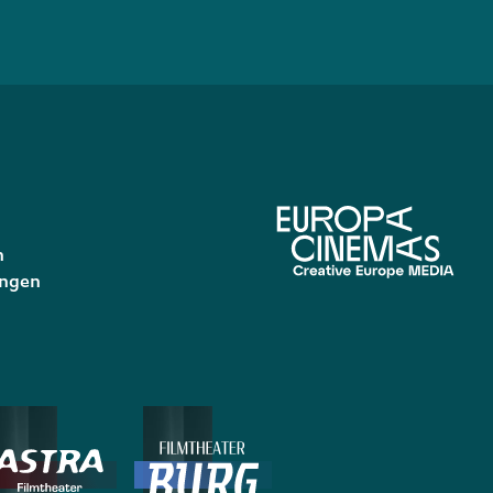
n
ungen