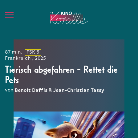
87 min.
FSK 6
Frankreich , 2025
Tierisch abgefahren - Rettet die
Pets
von
&
Benoît Daffis
Jean-Christian Tassy