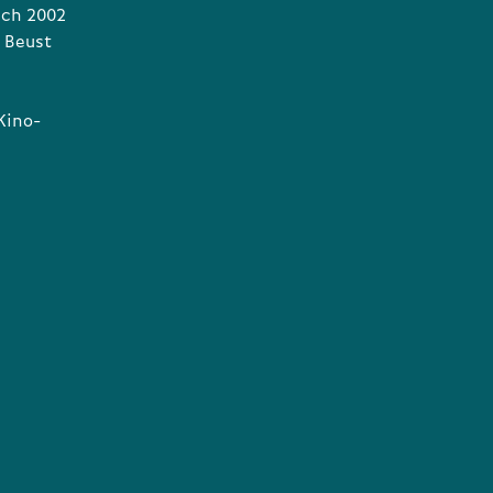
ich 2002
 Beust
Kino-