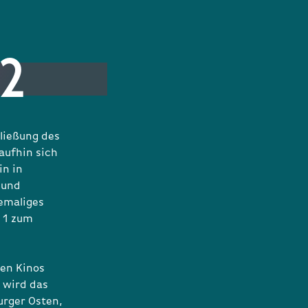
02
ließung des
aufhin sich
in in
 und
emaliges
 1 zum
en Kinos
 wird das
urger Osten,