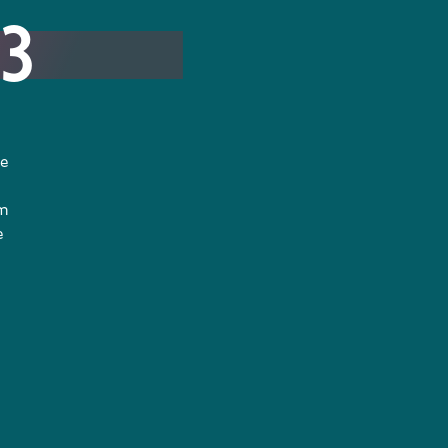
13
te
em
e
n