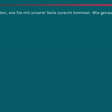
n, wie Sie mit unserer Seite zurecht kommen. Wie genau 
1999 – 19
Herbert Wagner gründet das Koralle Kino 1956, an
seinem ursprünglichen Standort: Im Alten Dorfe
25/27, Volksdorf. 1970 übernahm Hans Wrage das
Haus - unter seiner Leitung wurde das Kino
umgebaut und dabei verkleinert, bevor 1984 Gerd