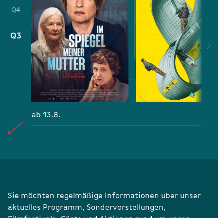
Q4
Q3
ab 8.10.
ab 13.8.
ab 8.10.
ab 13.8.
ab 13.8.
ab 8.10.
Sie möchten regelmäßige Informationen über unser
aktuelles Programm, Sondervorstellungen,