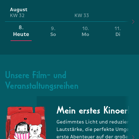
August
KW 32
KW 33
8.
9.
10.
11.
Heute
So
Mo
Di
lorem
ipsum
dolor
sit
amet
consectetur
Unsere Film- und
lorem
ipsum
dolor
sit
amet
LOREM
IPSUM
DOLOR
Veranstaltungsreihen
lorem
FSK
LOREM
IPSUM
DOLOR
lorem
ipsum
dolor
sit
amet
lorem
FSK
Mein erstes Kinoerleb
LOREM
lorem
ipsum
dolor
sit
amet
lorem
FSK
Gedimmtes Licht und reduzierte
consectetur
Lautstärke, die perfekte Umgebun
erste Abenteuer auf der großen
LOREM
IPSUM