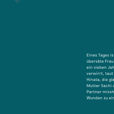
Eines Tages is
übersäte Frau
ein sieben Ja
verwirrt, tau
Hinata, die gl
Mutter Sachi 
Partner missh
Wunden zu ei