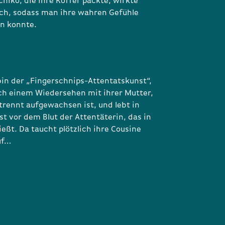
hiko, die ihre Koffer packte, wirkte
ich, sodass man ihre wahren Gefühle
n konnte.
rbin der „Fingerschnips-Attentatskunst“,
ch einem Wiedersehen mit ihrer Mutter,
trennt aufgewachsen ist, und lebt in
t vor dem Blut der Attentäterin, das in
ießt. Da taucht plötzlich ihre Cousine
uf…