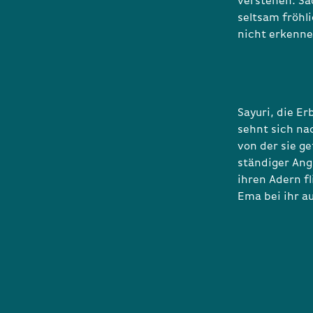
verstehen. Sac
seltsam fröhl
nicht erkenne
Sayuri, die E
sehnt sich na
von der sie ge
ständiger Angs
ihren Adern fl
Ema bei ihr a