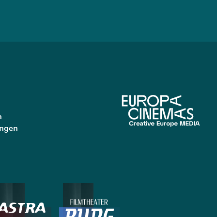
n
ungen