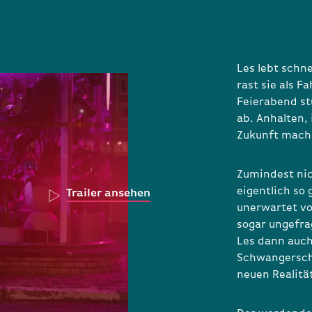
Les lebt schn
rast sie als F
Feierabend st
ab. Anhalten,
Zukunft mache
Zumindest nich
eigentlich so
Trailer ansehen
unerwartet vo
sogar ungefrag
Les dann auch
Schwangerschaf
neuen Realit