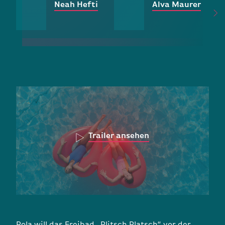
Neah Hefti
Alva Maurer
Trailer ansehen
Pola will das Freibad „Plitsch Platsch“ vor der