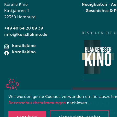
Koralle Kino
Neuigkeiten
Aus
Kattjahren 1
Geschichte & P
22359 Hamburg
+49 40 64 20 89 39
BESUCHEN SIE 
info@korallekino.de
korallekino
korallekino
Wir würden gerne Cookies verwenden um herauszufinde
Datenschutzbestimmungen
nachlesen.
COPYRIGHT
RECHTLICHES
2026 · Filmtheaterbetriebe Jansen
Impressum
Dat