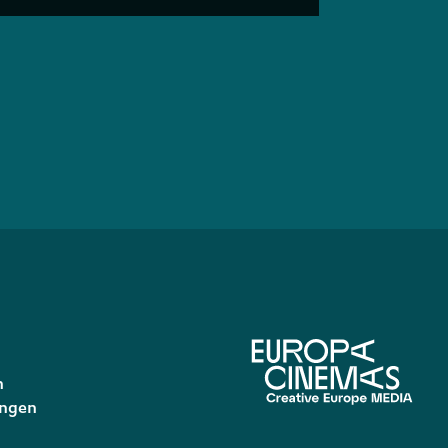
n
ungen