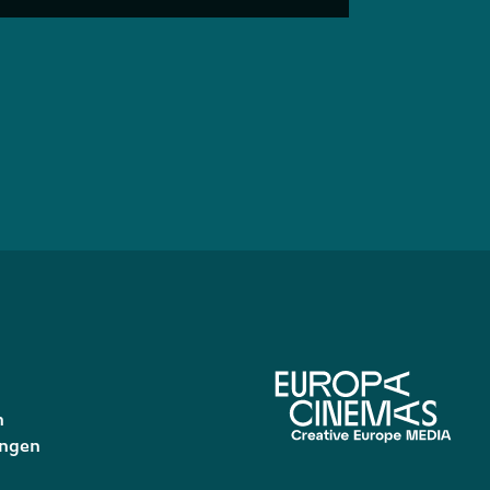
n
ungen