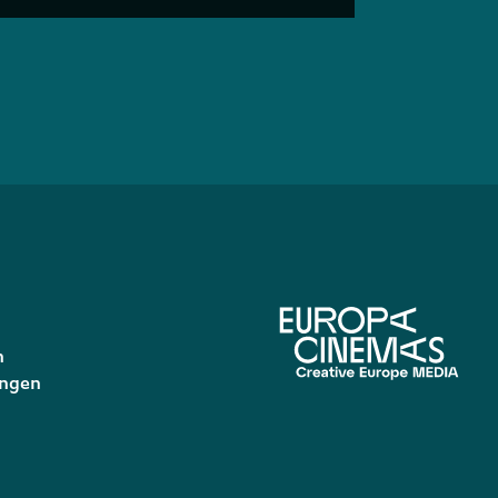
n
ungen