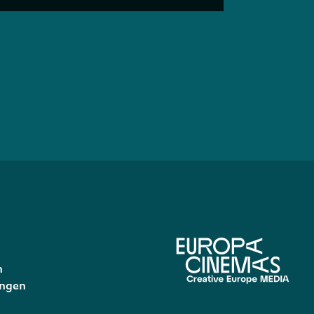
n
ungen