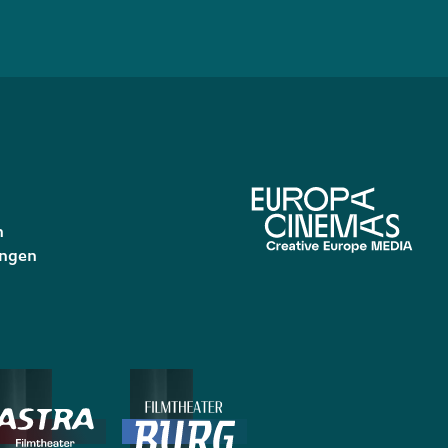
n
ungen